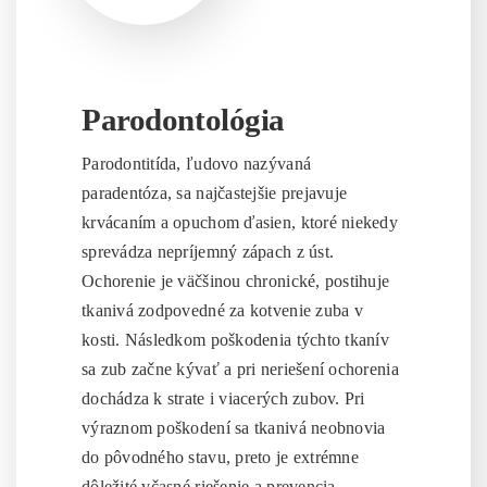
Parodontológia
Parodontitída, ľudovo nazývaná
paradentóza, sa najčastejšie prejavuje
krvácaním a opuchom ďasien, ktoré niekedy
sprevádza nepríjemný zápach z úst.
Ochorenie je väčšinou chronické, postihuje
tkanivá zodpovedné za kotvenie zuba v
kosti. Následkom poškodenia týchto tkanív
sa zub začne kývať a pri neriešení ochorenia
dochádza k strate i viacerých zubov. Pri
výraznom poškodení sa tkanivá neobnovia
do pôvodného stavu, preto je extrémne
dôležité včasné riešenie a prevencia.